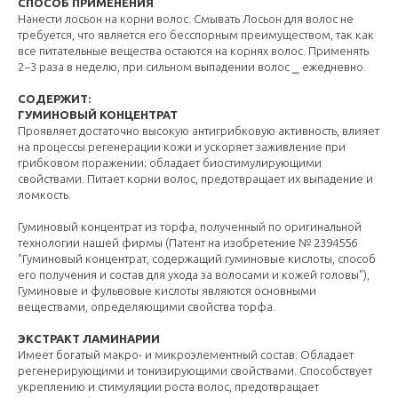
СПОСОБ ПРИМЕНЕНИЯ
Нанести лосьон на корни волос. Смывать Лосьон для волос не
требуется, что является его бесспорным преимуществом, так как
все питательные вещества остаются на корнях волос. Применять
2−3 раза в неделю, при сильном выпадении волос ⎯ ежедневно.
СОДЕРЖИТ:
ГУМИНОВЫЙ КОНЦЕНТРАТ
Проявляет достаточно высокую антигрибковую активность, влияет
на процессы регенерации кожи и ускоряет заживление при
грибковом поражении; обладает биостимулирующими
свойствами. Питает корни волос, предотвращает их выпадение и
ломкость.
Гуминовый концентрат из торфа, полученный по оригинальной
технологии нашей фирмы (Патент на изобретение № 2394556
"Гуминовый концентрат, содержащий гуминовые кислоты, способ
его получения и состав для ухода за волосами и кожей головы"),
Гуминовые и фульвовые кислоты являются основными
веществами, определяющими свойства торфа.
ЭКСТРАКТ ЛАМИНАРИИ
Имеет богатый макро- и микроэлементный состав. Обладает
регенерирующими и тонизирующими свойствами. Способствует
укреплению и стимуляции роста волос, предотвращает