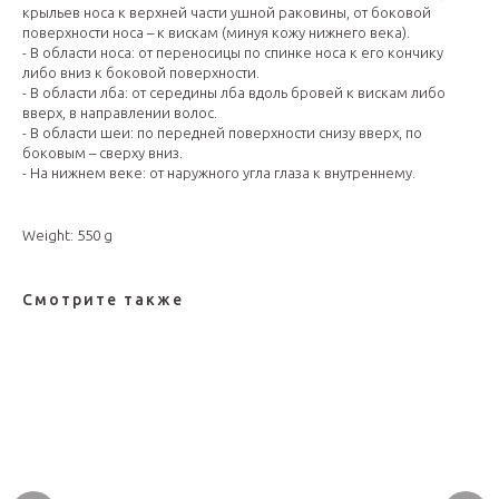
крыльев носа к верхней части ушной раковины, от боковой
поверхности носа – к вискам (минуя кожу нижнего века).
- В области носа: от переносицы по спинке носа к его кончику
либо вниз к боковой поверхности.
- В области лба: от середины лба вдоль бровей к вискам либо
вверх, в направлении волос.
- В области шеи: по передней поверхности снизу вверх, по
боковым – сверху вниз.
- На нижнем веке: от наружного угла глаза к внутреннему.
Weight: 550 g
Смотрите также