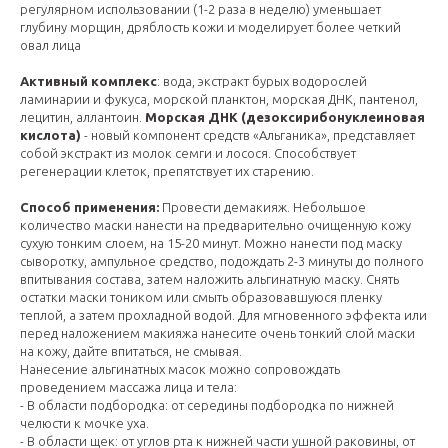
регулярном использовании (1-2 раза в неделю) уменьшает
глубину морщин, дряблость кожи и моделирует более четкий
овал лица
Активный комплекс
: вода, экстракт бурых водорослей
ламинарии и фукуса, морской планктон, морская ДНК, пантенол,
лецитин, аллантоин.
Морская ДНК (дезоксирибонуклеиновая
кислота)
- новый компонент средств «Альганика», представляет
собой экстракт из молок семги и лосося. Способствует
регенерации клеток, препятствует их старению.
Способ применения:
Провести демакияж. Небольшое
количество маски нанести на предварительно очищенную кожу
сухую тонким слоем, на 15-20 минут. Можно нанести под маску
сыворотку, ампульное средство, подождать 2-3 минуты до полного
впитывания состава, затем наложить альгинатную маску. Снять
остатки маски тоником или смыть образовавшуюся пленку
теплой, а затем прохладной водой.
Для мгновенного эффекта или
перед наложением макияжа нанесите очень тонкий слой маски
на кожу, дайте впитаться, не смывая.
Нанесение альгинатных масок можно сопровождать
проведением массажа лица и тела:
- В области подбородка: от середины подбородка по нижней
челюсти к мочке уха.
- В области щек: от углов рта к нижней части ушной раковины, от