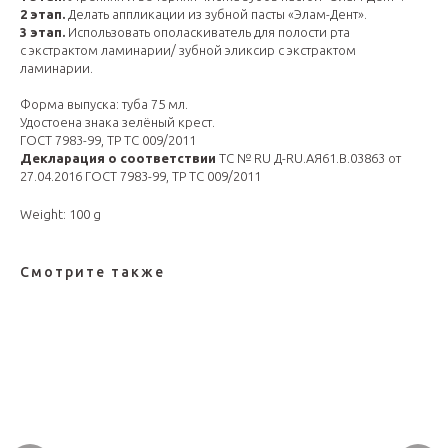
2 этап.
Делать аппликации из зубной пасты «Элам-Дент».
3 этап.
Использовать ополаскиватель для полости рта
с экстрактом ламинарии/ зубной эликсир с экстрактом
ламинарии.
Форма выпуска: туба 75 мл.
Удостоена знака зелёный крест.
ГОСТ 7983-99, ТР ТС 009/2011
Декларация о соответствии
ТС № RU Д-RU.АЯ61.В.03863 от
27.04.2016 ГОСТ 7983-99, ТР ТС 009/2011
Weight: 100 g
Смотрите также