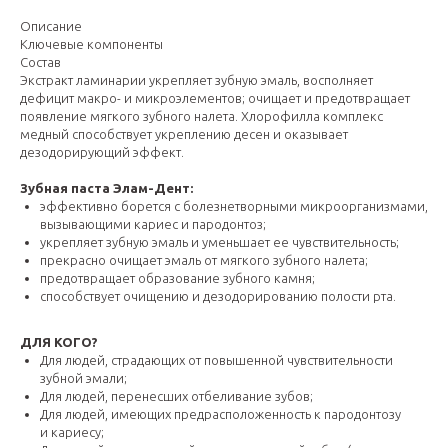
Описание
Ключевые компоненты
Состав
Экстракт ламинарии укрепляет зубную эмаль, восполняет
дефицит макро- и микроэлементов; очищает и предотвращает
появление мягкого зубного налета. Хлорофилла комплекс
медный способствует укреплению десен и оказывает
дезодорирующий эффект.
Зубная паста Элам-Дент:
эффективно борется с болезнетворными микроорганизмами,
вызывающими кариес и пародонтоз;
укрепляет зубную эмаль и уменьшает ее чувствительность;
прекрасно очищает эмаль от мягкого зубного налета;
предотвращает образование зубного камня;
способствует очищению и дезодорированию полости рта.
ДЛЯ КОГО?
Для людей, страдающих от повышенной чувствительности
зубной эмали;
Для людей, перенесших отбеливание зубов;
Для людей, имеющих предрасположенность к пародонтозу
и кариесу;