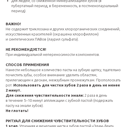
Для людей, со сниженной минерализацией зубов (в
пубертатный период, в беременность, в постменопаузальный
период).
ВАЖНО!
Не содержит триклозана и других хлорорганических соединений,
искусственных красителей (окрашена хлорофиллом)
и синтетических ПАВов (лаурил сульфата).
НЕ РЕКОМЕНДУЕТСЯ!
При индивидуальной непереносимости компонентов.
СПОСОБ ПРИМЕНЕНИЯ
Нанести небольшое количество пасты на зубную щетку, тщательно
почистить зубы, особое внимание уделить областям,
прилегающим к деснам, межзубным промежуткам. Прополоскать
рот.
Использовать для чистки зубов 2 раза в день не менее
2 минут.
Для снижения чувствительности эмали:
2 раза в день
в течение 5−10 минут аппликации с зубной пастой (подержать
пасту на эмали зубов).
Не глотать!
РИТУАЛ ДЛЯ СНИЖЕНИЯ ЧУВСТВИТЕЛЬНОСТИ ЗУБОВ
1 этап.
Утренняя и вечерняя чистка зубов пастой «Элам-Дент».