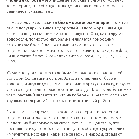
-
полидекстроза
– это пищевые волокна, понижают уровень
холестерина, способствует выведению токсинов и свободных
радикалов, снижают вес.
- в мармеладе содержится
беломорская ламинария
- один из
самых популярных видов водорослей Белого моря. Она еще
известна под названием «морская капуста». Она, как и другие
водоросли, полностью натуральна и является природным
источником йода. В листьях ламинарии скрыто высокое
содержание микро-, макро-элементов: калий, натрий, фосфор,
цинк, а также богатый комплекс витаминов: А, В1, В2, В5, В12, С, D,
К, РР.
Самое популярное место добычи беломорских водорослей –
Большой Соловецкий остров. Здесь заготавливают бурые
водоросли двух видов: ламинарию, или морскую капусту, и фукус,
как его еще называют «морской виноград». Плюсом добываемых
здесь растений является то, что на побережье Белого моря нет
крупных предприятий, это экологически чистый район.
Выросшие в экстремальных условиях севера, эти растения
содержат гораздо больше полезных веществ, чем их южные
аналоги. Их биологическая активность выше. Доказано, что
постоянное их употребление в пищу способствует укреплению
иммунитета. Россияне, как и все северные народы, страдают