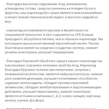
- благодаря высокому содержанию ягод, изменённому
углеводному составу: сахароза заменена на полидекстрозу и
фруктозу, наш мармелад без сахара является низкокалорийным
и имеет низкий гликемический индекс и при этом сладкий на
вкус.
- мармелад изготавливается вручную в Архангельске по
специальной технологии: в нем содержится на 25% больше
природного абсорбента пектина, чем в обычном мармеладе. Мы
используем высококачественный европейский пектин. Пектин
благотворно влияет на сердечно-сосудистую систему, снижает
уровень холестерина, улучшает пищеварение.
- благодаря бережной обработке сырья в нашем мармеладе мы
максимально сохраняем полезные свойства ягод. Мармелад
благодаря бруснике полезен при гипертонии, гастритах с
пониженной кислотностью, является нейропротектором, снижает
риск развития деменции, улучшает когнитивные способности,
содержит антиоксиданты, обладает противоопухолевой
активностью, обладает антибактериальным и жаропонижающим
действием, улучшает перистальтику, снижает холистерин,
является источником витамина С, А, Е, калия, кальция, марганца,
железа, магния, фосфора.