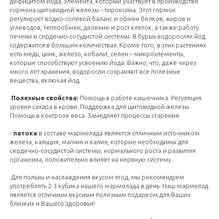
дефицитом йода, элемента, который участвует в производстве
гормона щитовидной железы – тироксина. Этот гормон
регулирует водно-солевой баланс и обмен белков, жиров и
углеводов, теплообмен, деление и рост клеток, а также работу
печени и сердечно-сосудистой системы. В бурых водорослях йод
содержится в больших количествах. Кроме того, в этих растениях
есть медь, цинк, железо, кобальт, селен – микроэлементы,
которые способствуют усвоению йода. Важно, что, даже через
много лет хранения, водоросли сохраняют все полезные
вещества, включая йод.
Полезные свойства:
Помощь в работе кишечника. Регуляция
уровня сахара в крови. Поддержка для щитовидной железы.
Помощь в контроле веса. Замедляет процессы старения.
-
патока
в составе мармелада является отличным источником
железа, кальция, магния и калия, которые необходимы для
сердечно-сосудистой системы, нормального роста и развития
организма, положительно влияет на нервную систему.
Для пользы и наслаждения вкусом ягод, мы рекомендуем
употреблять 2-3 кубика нашего мармелада в день. Наш мармелад
является отличным вкусным полезным подарком для Ваших
близких и Вашего здоровья!