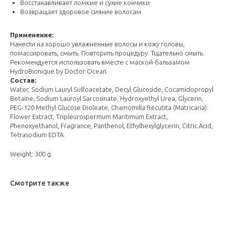
Восстанавливает ломкие и сухие кончики
Возвращает здоровое сияние волосам
Применение:
Нанести на хорошо увлажненные волосы и кожу головы,
помассировать, смыть. Повторить процедуру. Тщательно смыть.
Рекомендуется использовать вместе с маской-бальзамом
HydroBionique by Doctor Ocean
Состав:
Water, Sodium Lauryl Sulfoacetate, Decyl Glucoside, Cocamidopropyl
Betaine, Sodium Lauroyl Sarcosinate, Hydroxyethyl Urea, Glycerin,
PEG-120 Methyl Glucose Dioleate, Chamomilla Recutita (Matricaria)
Flower Extract, Tripleurospermum Maritimum Extract,
Phenoxyethanol, Fragrance, Panthenol, Ethylhexylglycerin, Citric Acid,
Tetrasodium EDTA.
Weight: 300 g
Смотрите также