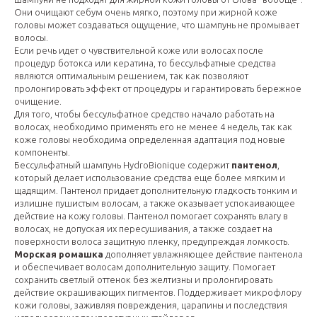
Они очищают себум очень мягко, поэтому при жирной коже
головы может создаваться ощущение, что шампунь не промывает
волосы.
Если речь идет о чувствительной коже или волосах после
процедур ботокса или кератина, то бессульфатные средства
являются оптимальным решением, так как позволяют
пролонгировать эффект от процедуры и гарантировать бережное
очищение.
Для того, чтобы бессульфатное средство начало работать на
волосах, необходимо применять его не менее 4 недель, так как
коже головы необходима определенная адаптация под новые
компоненты.
Бессульфатный шампунь HydroBionique содержит
пантенол
,
который делает использование средства еще более мягким и
щадящим. Пантенол придает дополнительную гладкость тонким и
излишне пушистым волосам, а также оказывает успокаивающее
действие на кожу головы. Пантенол помогает сохранять влагу в
волосах, не допуская их пересушивания, а также создает на
поверхности волоса защитную пленку, предупреждая ломкость.
Морская ромашка
дополняет увлажняющее действие пантенола
и обеспечивает волосам дополнительную защиту. Помогает
сохранить светлый оттенок без желтизны и пролонгировать
действие окрашивающих пигментов. Поддерживает микрофлору
кожи головы, заживляя повреждения, царапины и последствия