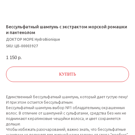
Бессульфатный шампунь с экстрактом морской ромашки
и пантенолом
ДОКТОР МОРЕ HydroBionique
SKU:
ЦБ-00003927
1 150
р.
КУПИТЬ
Единственный бессульфатный шампунь, который дает густую пену!
И при этом остается бессульфатным.
Бессульфатный шампунь выбор №1 обладательниц окрашенных
волос. В отличие от шампуней с сульфатами, средства без них не
поднимают кератиновые чешуйки волоса, и цвет сохраняется
дольше.
Чтобы избежать разочарований, важно знать, что бессульфатные
шампуни не подходят для жирной кожи головы от слова “вообще”.