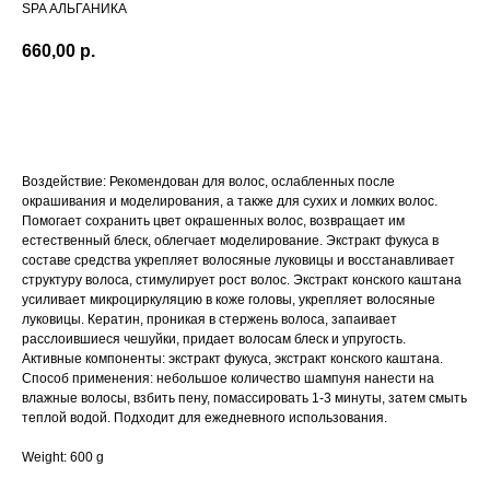
SPA АЛЬГАНИКА
660,00
р.
КУПИТЬ
Воздействие: Рекомендован для волос, ослабленных после
окрашивания и моделирования, а также для сухих и ломких волос.
Помогает сохранить цвет окрашенных волос, возвращает им
естественный блеск, облегчает моделирование. Экстракт фукуса в
составе средства укрепляет волосяные луковицы и восстанавливает
структуру волоса, стимулирует рост волос. Экстракт конского каштана
усиливает микроциркуляцию в коже головы, укрепляет волосяные
луковицы. Кератин, проникая в стержень волоса, запаивает
расслоившиеся чешуйки, придает волосам блеск и упругость.
Активные компоненты: экстракт фукуса, экстракт конского каштана.
Способ применения: небольшое количество шампуня нанести на
влажные волосы, взбить пену, помассировать 1-3 минуты, затем смыть
теплой водой. Подходит для ежедневного использования.
Weight: 600 g