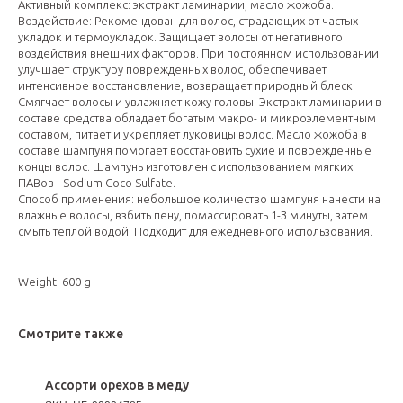
Активный комплекс: экстракт ламинарии, масло жожоба.
Воздействие: Рекомендован для волос, страдающих от частых
укладок и термоукладок. Защищает волосы от негативного
воздействия внешних факторов. При постоянном использовании
улучшает структуру поврежденных волос, обеспечивает
интенсивное восстановление, возвращает природный блеск.
Смягчает волосы и увлажняет кожу головы. Экстракт ламинарии в
составе средства обладает богатым макро- и микроэлементным
составом, питает и укрепляет луковицы волос. Масло жожоба в
составе шампуня помогает восстановить сухие и поврежденные
концы волос. Шампунь изготовлен с использованием мягких
ПАВов - Sodium Coco Sulfate.
Способ применения: небольшое количество шампуня нанести на
влажные волосы, взбить пену, помассировать 1-З минуты, затем
смыть теплой водой. Подходит для ежедневного использования.
Weight: 600 g
Смотрите также
Ассорти орехов в меду