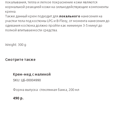
покалывания, тепла и легкое покраснение кожи являются
нормальной реакцией кожи на сильнодействующие компоненты
крема.
Также данный крем подходит для
локального
нанесения на
участки тела под костюмы LPG и B-Flexy, от момента нанесения до
одевания костюма должно пройти как минимум 3-5 минут до
полной впитываемости средства.
Weight: 300 g
Смотрите также
Крем-мед с малиной
SKU:
ЦБ-00004990
Форма выпуска: стеклянная банка, 200 мл
490
р.