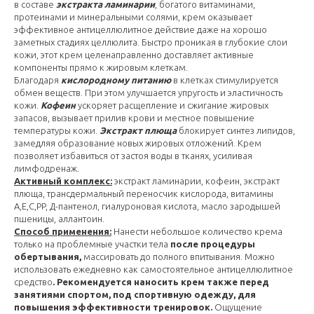
в составе
экстракта ламинарии
, богатого витаминами,
протеинами и минеральными солями, крем оказывает
эффективное антицеллюлитное действие даже на хорошо
заметных стадиях целлюлита. Быстро проникая в глубокие слои
кожи, этот крем целенаправленно доставляет активные
компоненты прямо к жировым клеткам.
Благодаря
кислородному питанию
в клетках стимулируется
обмен веществ. При этом улучшается упругость и эластичность
кожи.
Кофеин
ускоряет расщепление и сжигание жировых
запасов, вызывает прилив крови и местное повышение
температуры кожи.
Экстракт плюща
блокирует синтез липидов,
замедляя образование новых жировых отложений. Крем
позволяет избавиться от застоя воды в тканях, усиливая
лимфодренаж.
Активный комплекс:
экстракт ламинарии, кофеин, экстракт
плюща, трансдермальный переносчик кислорода, витамины
A,E,C,PP, Д-пантенол, гиалуроновая кислота, масло зародышей
пшеницы, аллантоин.
Способ применения:
Нанести небольшое количество крема
только на проблемные участки тела
после процедуры
обертывания,
массировать до полного впитывания. Можно
использовать ежедневно как самостоятельное антицеллюлитное
средство
. Рекомендуется наносить крем также перед
занятиями спортом, под спортивную одежду, для
повышения эффективности тренировок.
Ощущение