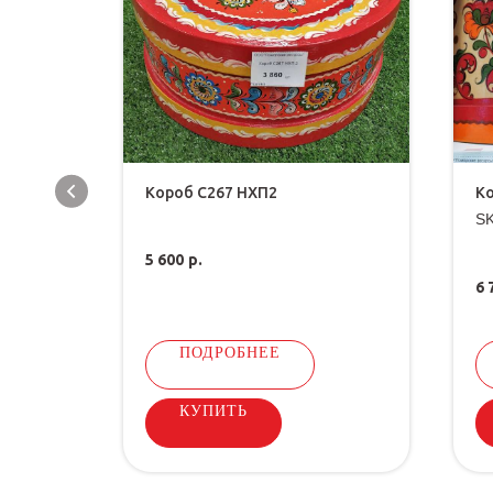
Короб С267 НХП2
К
S
5 600
р.
6 
ПОДРОБНЕЕ
КУПИТЬ