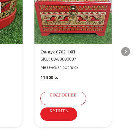
Сундук С702 НХП
К
SKU:
00-00000607
S
Мезенская роспись
11 900
р.
4
ПОДРОБНЕЕ
КУПИТЬ