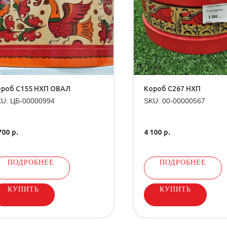
ороб С155 НХП ОВАЛ
Короб С267 НХП
KU:
ЦБ-00000994
SKU:
00-00000567
700
р.
4 100
р.
ПОДРОБНЕЕ
ПОДРОБНЕЕ
КУПИТЬ
КУПИТЬ