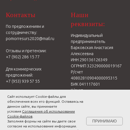
Контакты
Наши
реквизиты:
По предложениям и
сотрудничеству:
Индивидуальный
pomorresurs2020@mail.ru
предприниматель
Барковская Анастасия
Отзывы и претензии:
Алексеевна
+7 (902) 286 15 77
ИНН 290136126349
ОГРНИП 323290000019167
Для коммерческих
Р/счет
предложений:
40802810904000095315
+7 (953) 939 57 55
БИК 041117601
К/счет
30101810100000000601
Сайт использует Cookie-файлы для
обеспечения всех его функций. Оставаясь на
Отделение № 8637 ПАО
данном сайте, вы принимаете
Сбербанк
условия
Соглашения об использовании
г. Архангельск
Cookie-файлов
.
ПРИНИМАЮ
Заполняя формы на сайте вы даете свое
согласие на использование информации.