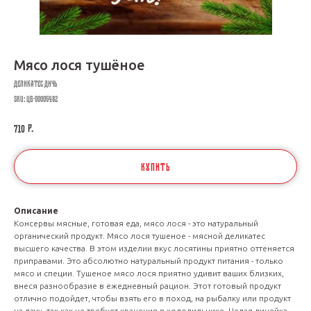
Мясо лося тушёное
ДЕЛИКАТЕС ДИЧЬ
SKU:
ЦБ-00005482
р.
710
КУПИТЬ
Описание
Консервы мясные, готовая еда, мясо лося - это натуральный
органический продукт. Мясо лося тушеное - мясной деликатес
высшего качества. В этом изделии вкус лосятины приятно оттеняется
приправами. Это абсолютно натуральный продукт питания - только
мясо и специи. Тушеное мясо лося приятно удивит ваших близких,
внеся разнообразие в ежедневный рацион. Этот готовый продукт
отлично подойдет, чтобы взять его в поход, на рыбалку или продукт
на дачу, так как не требует хранения в холодильнике. Целая линейка