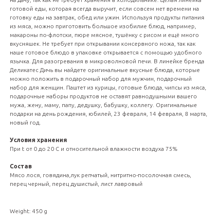
готовой еды, которая всегда выручит, если совсем нет времени на
готовку еды на завтрак, обед или ужин. Используя продукты питания
из мяса, можно приготовить большое изобилие блюд, например,
макароны по-флотски, пюре мясное, тушёнку с рисом и ещё много
вкусняшек. Не требует при открывании консервного ножа, так как
наше готовое блюдо в упаковке открывается с помощью удобного
язычка. Для разогревания в микроволновой печи. В линейке бренда
Деликатес Дичь вы найдете оригинальные вкусные блюда, которые
можно положить в подарочный набор для мужчин, подарочный
набор для женщин. Паштет из курицы, готовые блюда, чипсы из мяса,
подарочные наборы продуктов не оставят равнодушными вашего
мужа, жену, маму, папу, дедушку, бабушку, коллегу. Оригинальные
подарки на день рождения, юбилей, 23 февраля, 14 февраля, 8 марта,
новый год.
Условия хранения
При t от 0 до 20 С и относительной влажности воздуха 75%
Состав
Мясо лося, говядина,лук репчатый, нитритно-посолочная смесь,
перец черный, перец душистый, лист лавровый
Weight: 450 g