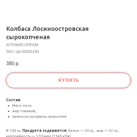
Колбаса Лосиноостровская
сырокопченая
АГРОМЯСОПРОМ
SKU:
ЦБ-00005184
380
р.
КУПИТЬ
Состав:
Мясо лося,
жир говяжий,
пряности экстракты пряностей.
В 100 гр.
Продукта содержится:
белок — 20 гр., жир — 32 гр.,
калорийность — 370 ккал (1540 кДж).