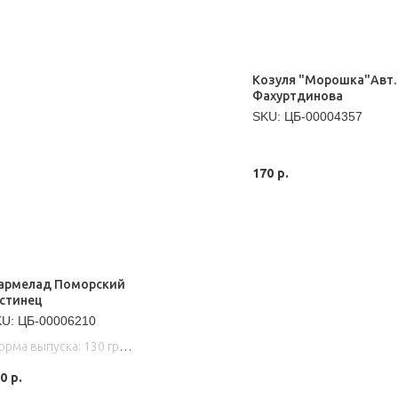
Козуля "Морошка"Авт.
Фахуртдинова
SKU:
ЦБ-00004357
170
р.
армелад Поморский
стинец
KU:
ЦБ-00006210
рма выпуска: 130 гр
ёхслойный мармелад.
0
р.
аменитый Архангельский