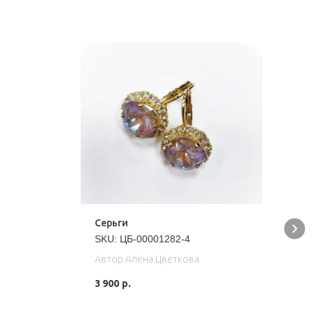
Серьги
М
Ч
SKU:
ЦБ-00001282-4
S
Автор Алёна Цветкова
Ф
3 900
р.
З
4
м