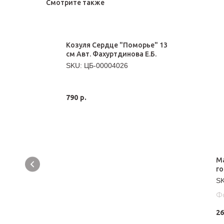
Смотрите также
Козуля Сердце "Поморье" 13
см Авт. Фахуртдинова Е.Б.
SKU:
ЦБ-00004026
790
р.
М
го
S
Фо
а
Тр
26
Зн