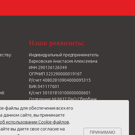
Наши реквизиты:
еству:
Индивидуальный предприниматель
Барковская Анастасия Алексеевна
ИНН 290136126349
ОГРНИП 323290000019167
Р/счет 40802810904000095315
БИК 041117601
ий:
К/счет 30101810100000000601
Отделение № 8637 ПАО Сбербанк
г. Архангельск
kie-файлы для обеспечения всех его
на данном сайте, вы принимаете
об использовании Cookie-файлов
.
айте вы даете свое согласие на
ПРИНИМАЮ