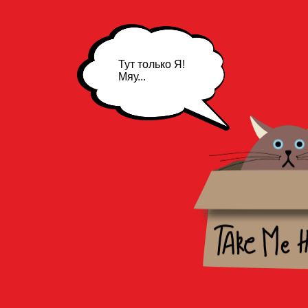
Тут только Я!
Мяу...