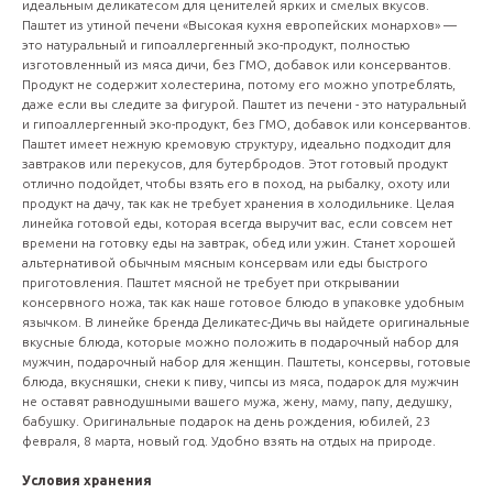
идеальным деликатесом для ценителей ярких и смелых вкусов.
Паштет из утиной печени «Высокая кухня европейских монархов» —
это натуральный и гипоаллергенный эко-продукт, полностью
изготовленный из мяса дичи, без ГМО, добавок или консервантов.
Продукт не содержит холестерина, потому его можно употреблять,
даже если вы следите за фигурой. Паштет из печени - это натуральный
и гипоаллергенный эко-продукт, без ГМО, добавок или консервантов.
Паштет имеет нежную кремовую структуру, идеально подходит для
завтраков или перекусов, для бутербродов. Этот готовый продукт
отлично подойдет, чтобы взять его в поход, на рыбалку, охоту или
продукт на дачу, так как не требует хранения в холодильнике. Целая
линейка готовой еды, которая всегда выручит вас, если совсем нет
времени на готовку еды на завтрак, обед или ужин. Станет хорошей
альтернативой обычным мясным консервам или еды быстрого
приготовления. Паштет мясной не требует при открывании
консервного ножа, так как наше готовое блюдо в упаковке удобным
язычком. В линейке бренда Деликатес-Дичь вы найдете оригинальные
вкусные блюда, которые можно положить в подарочный набор для
мужчин, подарочный набор для женщин. Паштеты, консервы, готовые
блюда, вкусняшки, снеки к пиву, чипсы из мяса, подарок для мужчин
не оставят равнодушными вашего мужа, жену, маму, папу, дедушку,
бабушку. Оригинальные подарок на день рождения, юбилей, 23
февраля, 8 марта, новый год. Удобно взять на отдых на природе.
Условия хранения