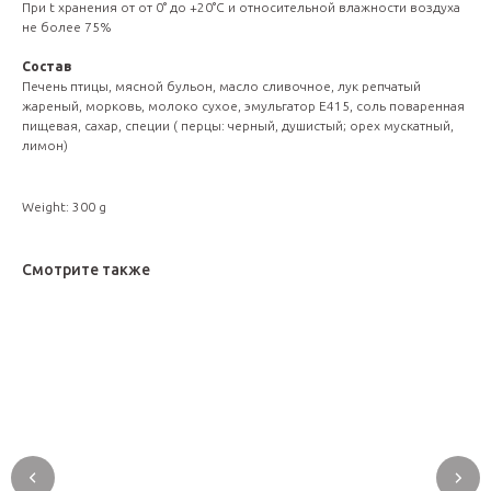
При t хранения от от 0° до +20°С и относительной влажности воздуха
не более 75%
Состав
Печень птицы, мясной бульон, масло сливочное, лук репчатый
жареный, морковь, молоко сухое, эмульгатор Е415, соль поваренная
пищевая, сахар, специи ( перцы: черный, душистый; орех мускатный,
лимон)
Weight: 300 g
Смотрите также