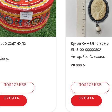
роб С267 НХП2
Кулон КАМЕЯ на коже
SKU:
00-00000802
Автор: Зоя Олехова
600
р.
Материал: кость мамонт
20 000
р.
ПОДРОБНЕЕ
ПОДРОБНЕЕ
КУПИТЬ
КУПИТЬ