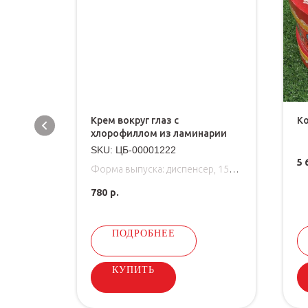
ческий
Крем вокруг глаз с
Ко
хлорофиллом из ламинарии
SKU:
ЦБ-00001222
5 
тичной
Форма выпуска: диспенсер, 15
ых
мл
780
р.
Крем для кожи вокруг глаз
регенерирующий с натуральным
антиоксидантным комплексом
ПОДРОБНЕЕ
КУПИТЬ