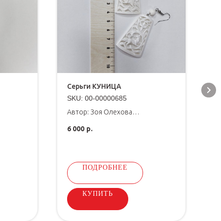
Серьги КУНИЦА
С
М
SKU:
00-00000685
S
Автор: Зоя Олехова
а, кожа
Материал: кость
Ф
6 000
р.
б
1
ПОДРОБНЕЕ
КУПИТЬ