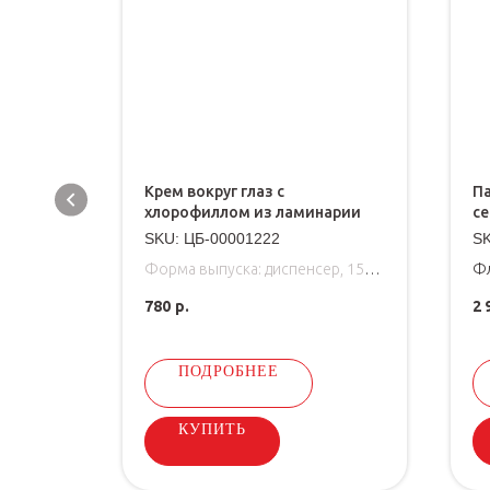
ка
Крем вокруг глаз с
П
хлорофиллом из ламинарии
се
SKU:
ЦБ-00001222
S
аночке,
Форма выпуска: диспенсер, 15
Фл
ков
мл
Ст
780
р.
2 
ых
Крем для кожи вокруг глаз
ий
регенерирующий с натуральным
антиоксидантным комплексом
ПОДРОБНЕЕ
КУПИТЬ