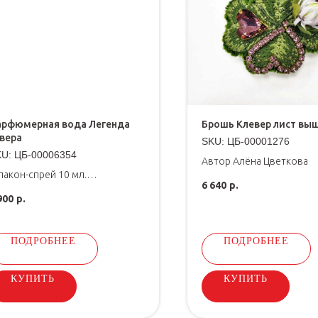
арфюмерная вода Легенда
Брошь Клевер лист вы
вера
SKU:
ЦБ-00001276
KU:
ЦБ-00006354
Автор Алёна Цветкова
акон-спрей 10 мл.
6 640
р.
ойкость от 12 часов.
900
р.
ПОДРОБНЕЕ
ПОДРОБНЕЕ
КУПИТЬ
КУПИТЬ