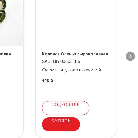
шивка
Колбаса Оленья сырокопченая
М
SKU:
ЦБ-00005185
S
Форма выпуска: в вакуумной
Ф
упаковке, 140 гр
б
410
р.
4
Д
и
э
о
ПОДРОБНЕЕ
КУПИТЬ