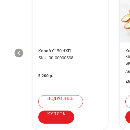
Короб С150 НХП
Ко
к
SKU:
00-00000568
S
Ав
5 200
р.
26
ПОДРОБНЕЕ
КУПИТЬ