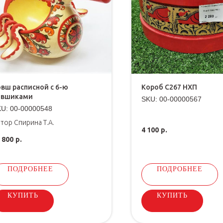
вш расписной с 6-ю
Короб С267 НХП
овшиками
SKU:
00-00000567
KU:
00-00000548
тор Спирина Т.А.
4 100
р.
 800
р.
ПОДРОБНЕЕ
ПОДРОБНЕЕ
КУПИТЬ
КУПИТЬ