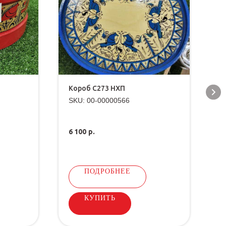
Короб С273 НХП
К
SKU:
00-00000566
S
6 100
р.
8
ПОДРОБНЕЕ
КУПИТЬ