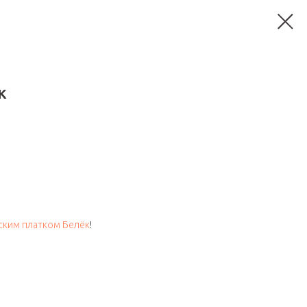
к
ским платком Белёк
!