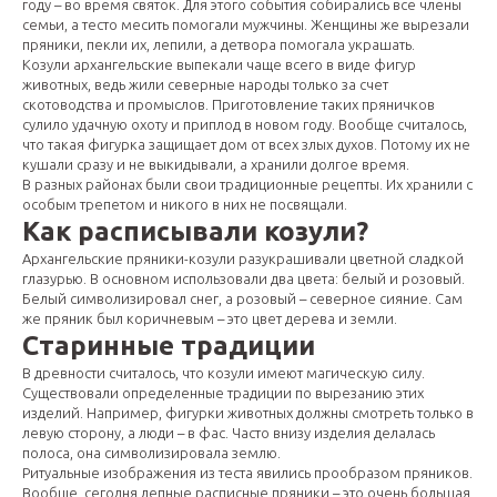
году – во время святок. Для этого события собирались все члены
семьи, а тесто месить помогали мужчины. Женщины же вырезали
пряники, пекли их, лепили, а детвора помогала украшать.
Козули архангельские выпекали чаще всего в виде фигур
животных, ведь жили северные народы только за счет
скотоводства и промыслов. Приготовление таких пряничков
сулило удачную охоту и приплод в новом году. Вообще считалось,
что такая фигурка защищает дом от всех злых духов. Потому их не
кушали сразу и не выкидывали, а хранили долгое время.
В разных районах были свои традиционные рецепты. Их хранили с
особым трепетом и никого в них не посвящали.
Как расписывали козули?
Архангельские пряники-козули разукрашивали цветной сладкой
глазурью. В основном использовали два цвета: белый и розовый.
Белый символизировал снег, а розовый – северное сияние. Сам
же пряник был коричневым – это цвет дерева и земли.
Старинные традиции
В древности считалось, что козули имеют магическую силу.
Существовали определенные традиции по вырезанию этих
изделий. Например, фигурки животных должны смотреть только в
левую сторону, а люди – в фас. Часто внизу изделия делалась
полоса, она символизировала землю.
Ритуальные изображения из теста явились прообразом пряников.
Вообще, сегодня лепные расписные пряники – это очень большая