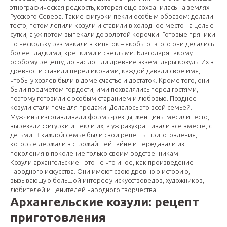
этнографическая редкость, которая еще сохранилась на землях
Русского Севера. Такие фигурки пекли особым образом: делали
тесто, потом лепили козули и ставили в холодное место на целые
сутки, а уж потом выпекали до золотой корочки. Готовые пряники
по нескольку раз макали в кипяток – якобы от этого они делались
более гладкими, крепкими и светлыми. Благодаря такому
особому рецепту, до нас дошли древние экземпляры козуль. Их в
древности ставили перед иконами, каждой давали свое имя,
чтобы у хозяев были в доме счастье и достаток. Кроме того, они
были предметом гордости, ими похвалялись перед гостями,
поэтому готовили с особым старанием и любовью. Позднее
козули стали печь для продажи. Делалось это всей семьей.
Мужчины изготавливали формы-резцы, женщины месили тесто,
вырезали фигурки и пекли их, а уж разукрашивали все вместе, с
детьми. В каждой семье были свои рецепты приготовления,
которые держали в строжайшей тайне и передавали из
поколения в поколение только своим родственникам.
Козули архангельские – это не что иное, как произведение
народного искусства. Они имеют свою древнюю историю,
вызывающую большой интерес у искусствоведов, художников,
любителей и ценителей народного творчества.
Архангельские козули: рецепт
приготовления