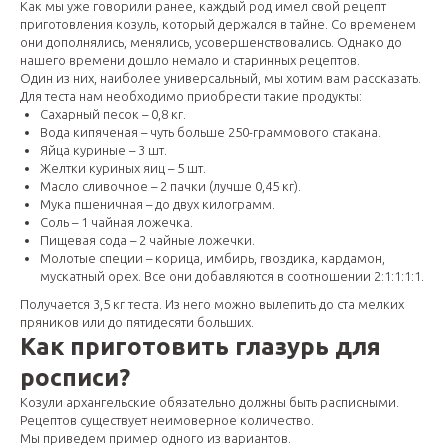
Как мы уже говорили ранее, каждый род имел свой рецепт
приготовления козуль, который держался в тайне. Со временем
они дополнялись, менялись, усовершенствовались. Однако до
нашего времени дошло немало и старинных рецептов.
Один из них, наиболее универсальный, мы хотим вам рассказать.
Для теста нам необходимо приобрести такие продукты:
Сахарный песок – 0,8 кг.
Вода кипяченая – чуть больше 250-граммового стакана.
Яйца куриные – 3 шт.
Желтки куриных яиц – 5 шт.
Масло сливочное – 2 пачки (лучше 0,45 кг).
Мука пшеничная – до двух килограмм.
Соль – 1 чайная ложечка.
Пищевая сода – 2 чайные ложечки.
Молотые специи – корица, имбирь, гвоздика, кардамон,
мускатный орех. Все они добавляются в соотношении 2:1:1:1:1.
Получается 3,5 кг теста. Из него можно вылепить до ста мелких
пряников или до пятидесяти больших.
Как приготовить глазурь для
росписи?
Козули архангельские обязательно должны быть расписными.
Рецептов существует неимоверное количество.
Мы приведем пример одного из вариантов.