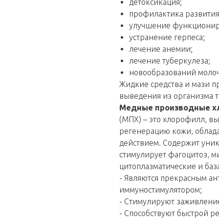
детоксикация;
профилактика развития
улучшение функционир
устранение герпеса;
лечение анемии;
лечение туберкулеза;
новообразований молоч
Жидкие средства и мази п
выведения из организма т
Медные производные х
(МПХ) – это хлорофилл, в
регенерацию кожи, облад
действием. Содержит уни
стимулирует фагоцитоз, 
цитоплазматические и ба
- Являются прекрасным ан
иммуностимулятором;
- Стимулируют заживление
- Способствуют быстрой р