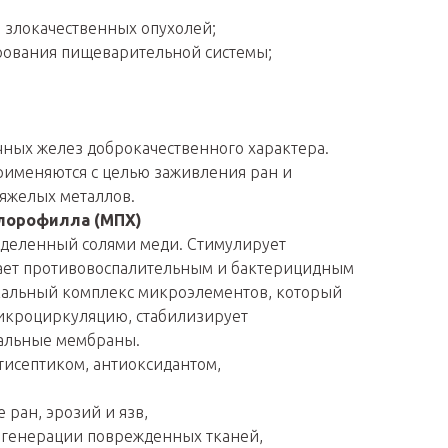
 злокачественных опухолей;
ования пищеварительной системы;
ных желез доброкачественного характера.
рименяются с целью заживления ран и
яжелых металлов.
лорофилла (МПХ)
ыделенный солями меди. Стимулирует
ает противовоспалительным и бактерицидным
кальный комплекс микроэлементов, который
микроциркуляцию, стабилизирует
зальные мембраны.
тисептиком, антиоксидантом,
 ран, эрозий и язв,
егенерации поврежденных тканей,