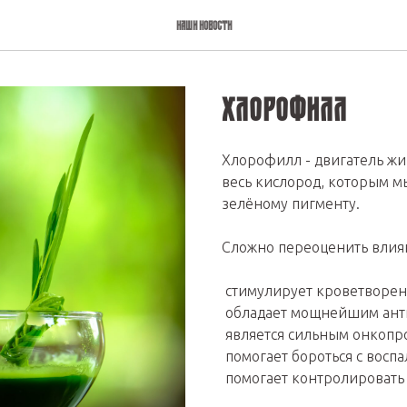
Наши новости
Хлорофилл
Хлорофилл - двигатель жиз
весь кислород, которым м
зелёному пигменту.
Сложно переоценить влиян
стимулирует кроветворе
обладает мощнейшим ант
является сильным онкопр
помогает бороться с восп
помогает контролировать 