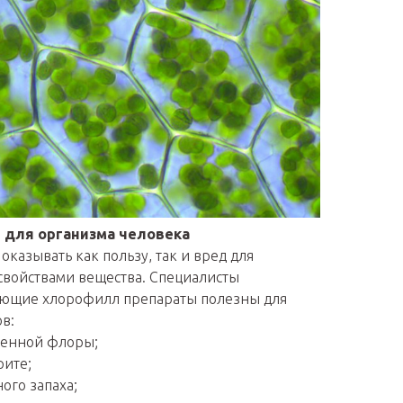
 для организма человека
казывать как пользу, так и вред для
 свойствами вещества. Специалисты
ающие хлорофилл препараты полезны для
в:
генной флоры;
рите;
ого запаха;